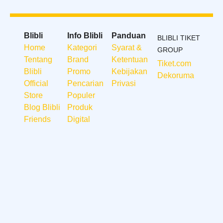
Blibli
Info Blibli
Panduan
BLIBLI TIKET
Home
Kategori
Syarat &
GROUP
Tentang
Brand
Ketentuan
Tiket.com
Blibli
Promo
Kebijakan
Dekoruma
Official
Pencarian
Privasi
Store
Populer
Blog Blibli
Produk
Friends
Digital