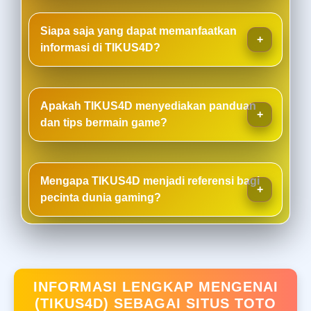
Siapa saja yang dapat memanfaatkan
informasi di TIKUS4D?
Apakah TIKUS4D menyediakan panduan
dan tips bermain game?
Mengapa TIKUS4D menjadi referensi bagi
pecinta dunia gaming?
INFORMASI LENGKAP MENGENAI
(TIKUS4D) SEBAGAI SITUS TOTO