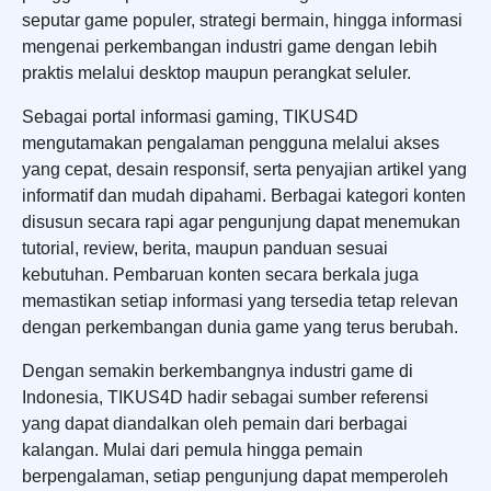
seputar game populer, strategi bermain, hingga informasi
mengenai perkembangan industri game dengan lebih
praktis melalui desktop maupun perangkat seluler.
Sebagai portal informasi gaming, TIKUS4D
mengutamakan pengalaman pengguna melalui akses
yang cepat, desain responsif, serta penyajian artikel yang
informatif dan mudah dipahami. Berbagai kategori konten
disusun secara rapi agar pengunjung dapat menemukan
tutorial, review, berita, maupun panduan sesuai
kebutuhan. Pembaruan konten secara berkala juga
memastikan setiap informasi yang tersedia tetap relevan
dengan perkembangan dunia game yang terus berubah.
Dengan semakin berkembangnya industri game di
Indonesia, TIKUS4D hadir sebagai sumber referensi
yang dapat diandalkan oleh pemain dari berbagai
kalangan. Mulai dari pemula hingga pemain
berpengalaman, setiap pengunjung dapat memperoleh