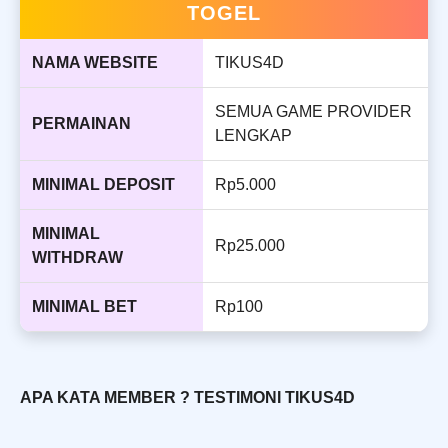
TOGEL
NAMA WEBSITE
TIKUS4D
SEMUA GAME PROVIDER
PERMAINAN
LENGKAP
MINIMAL DEPOSIT
Rp5.000
MINIMAL
Rp25.000
WITHDRAW
MINIMAL BET
Rp100
APA KATA MEMBER ? TESTIMONI TIKUS4D