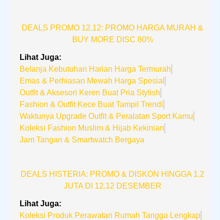
DEALS PROMO 12.12: PROMO HARGA MURAH &
BUY MORE DISC 80%
Lihat Juga:
Belanja Kebutuhan Harian Harga Termurah
Emas & Perhiasan Mewah Harga Spesial
Outfit & Aksesori Keren Buat Pria Stylish
Fashion & Outfit Kece Buat Tampil Trendi
Waktunya Upgrade Outfit & Peralatan Sport Kamu
Koleksi Fashion Muslim & Hijab Kekinian
Jam Tangan & Smartwatch Bergaya
DEALS HISTERIA: PROMO & DISKON HINGGA 1.2
JUTA DI 12.12 DESEMBER
Lihat Juga:
Koleksi Produk Perawatan Rumah Tangga Lengkap