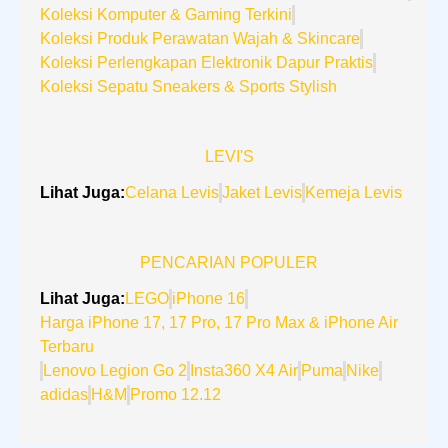
Koleksi Komputer & Gaming Terkini
Koleksi Produk Perawatan Wajah & Skincare
Koleksi Perlengkapan Elektronik Dapur Praktis
Koleksi Sepatu Sneakers & Sports Stylish
LEVI'S
Lihat Juga:
Celana Levis
Jaket Levis
Kemeja Levis
PENCARIAN POPULER
Lihat Juga:
LEGO
iPhone 16
Harga iPhone 17, 17 Pro, 17 Pro Max & iPhone Air
Terbaru
Lenovo Legion Go 2
Insta360 X4 Air
Puma
Nike
adidas
H&M
Promo 12.12