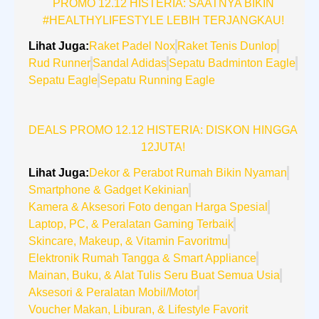
PROMO 12.12 HISTERIA: SAATNYA BIKIN
#HEALTHYLIFESTYLE LEBIH TERJANGKAU!
Lihat Juga:
Raket Padel Nox
Raket Tenis Dunlop
Rud Runner
Sandal Adidas
Sepatu Badminton Eagle
Sepatu Eagle
Sepatu Running Eagle
DEALS PROMO 12.12 HISTERIA: DISKON HINGGA
12JUTA!
Lihat Juga:
Dekor & Perabot Rumah Bikin Nyaman
Smartphone & Gadget Kekinian
Kamera & Aksesori Foto dengan Harga Spesial
Laptop, PC, & Peralatan Gaming Terbaik
Skincare, Makeup, & Vitamin Favoritmu
Elektronik Rumah Tangga & Smart Appliance
Mainan, Buku, & Alat Tulis Seru Buat Semua Usia
Aksesori & Peralatan Mobil/Motor
Voucher Makan, Liburan, & Lifestyle Favorit